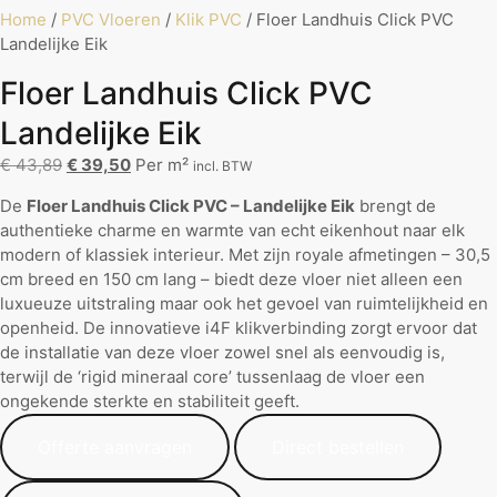
Home
/
PVC Vloeren
/
Klik PVC
/ Floer Landhuis Click PVC
Landelijke Eik
Floer Landhuis Click PVC
Landelijke Eik
€
43,89
€
39,50
Per m²
incl. BTW
De
Floer Landhuis Click PVC – Landelijke Eik
brengt de
authentieke charme en warmte van echt eikenhout naar elk
modern of klassiek interieur. Met zijn royale afmetingen – 30,5
cm breed en 150 cm lang – biedt deze vloer niet alleen een
luxueuze uitstraling maar ook het gevoel van ruimtelijkheid en
openheid. De innovatieve i4F klikverbinding zorgt ervoor dat
de installatie van deze vloer zowel snel als eenvoudig is,
terwijl de ‘rigid mineraal core’ tussenlaag de vloer een
ongekende sterkte en stabiliteit geeft.
Offerte aanvragen
Direct bestellen