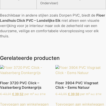
Ondervloer)
Beschikbaar in andere stijlen zoals Dorpen PVC, biedt de
Floer
Landhuis Click PVC – Landelijke Eik
niet alleen een visuele
verrijking voor je interieur maar ook de zekerheid van een
duurzame, veilige en comfortabele vloeroplossing voor elk
thuis.
Gerelateerde producten
Floer 3720 PVC Click –
Floer 3904 PVC Visgraat
Vaalserberg Donkergrijs
Click – Eems Natuur
€
43,91
€
39,52
per m²
€
43,95
€
39,56
per m²
incl. BTW
incl. BTW
Toevoegen aan winkelwagen
Toevoegen aan winkelwagen