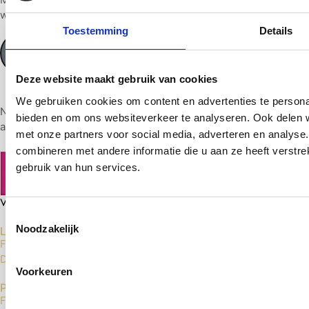
wij ervoor dat de koffie klaarstaat.
Toestemming
Details
Maak een afspraak
Deze website maakt gebruik van cookies
We gebruiken cookies om content en advertenties te personal
Next Level vloeren heeft al 15 jaar ervaring in het leveren en
bieden en om ons websiteverkeer te analyseren. Ook delen w
aanleggen van top-kwaliteit vloeren.
met onze partners voor social media, adverteren en analys
combineren met andere informatie die u aan ze heeft verstr
gebruik van hun services.
Toestemmingsselectie
Noodzakelijk
Laminaat Vloeren
Floer Laminaat
Douwes Dekker Laminaat
Voorkeuren
PVC Vloeren
Floer Click PVC