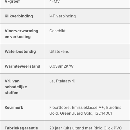
V-groef
4-MV
Klikverbinding
i4F verbinding
Vloerverwarming
Geschikt
en verkoeling
Waterbestendig
Uitstekend
Warmteweerstand
0,039m2K/W
Vrij van
Ja, Ftalaatvrij
schadelijke
stoffen
Keurmerk
FloorScore, Emissieklasse A+, Eurofins
Gold, GreenGuard Gold, ISO14001
Fabrieksgarantie
20 jaar (uitsluitend met Rigid Click PVC