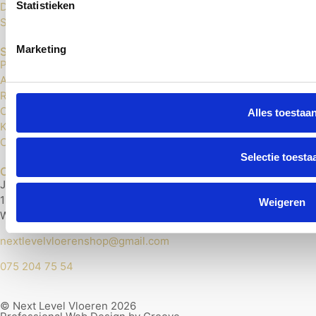
Statistieken
Douwes Dekker Click PVC
Sense Click PVC
Marketing
Service
Privacybeleid
Algemene voorwaarden
Retourneren
Contact
Alles toestaa
Klachten
Cookies
Selectie toesta
Contact
Jonge Voolweg 29
1521 RH
Weigeren
Wormerveer
nextlevelvloerenshop@gmail.com
075 204 75 54
© Next Level Vloeren 2026