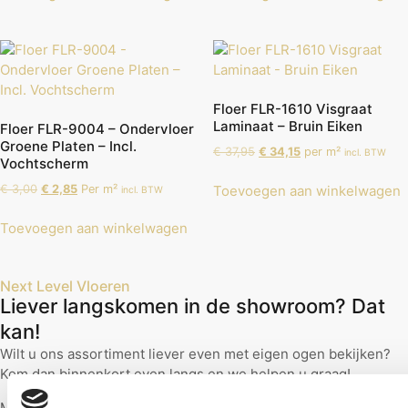
Floer FLR-1610 Visgraat
Laminaat – Bruin Eiken
Floer FLR-9004 – Ondervloer
Groene Platen – Incl.
€
37,95
€
34,15
per m²
incl. BTW
Vochtscherm
€
3,00
€
2,85
Per m²
Toevoegen aan winkelwagen
incl. BTW
Toevoegen aan winkelwagen
Next Level Vloeren
Liever langskomen in de showroom? Dat
kan!
Wilt u ons assortiment liever even met eigen ogen bekijken?
Kom dan binnenkort even langs en we helpen u graag!
Maak via de onderstaande knop snel een afspraak, dan zorgen