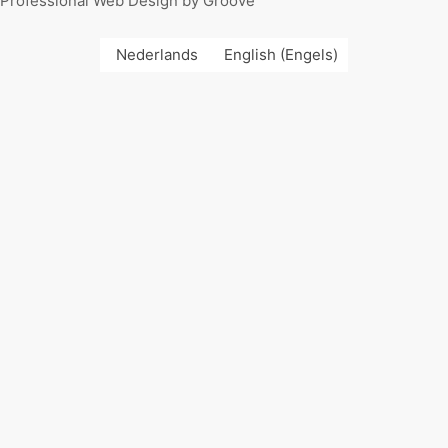
Professional Web Design by Groove
Nederlands
English
(
Engels
)