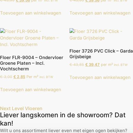
€
43,95
€
39,56
per m²
€
43,95
€
39,56
per m²
incl. BTW
incl. BTW
Toevoegen aan winkelwagen
Toevoegen aan winkelwagen
Floer 3726 PVC Click – Garda
Grijsbeige
Floer FLR-9004 – Ondervloer
Groene Platen – Incl.
€
43,85
€
39,47
per m²
incl. BTW
Vochtscherm
€
3,00
€
2,85
Per m²
Toevoegen aan winkelwagen
incl. BTW
Toevoegen aan winkelwagen
Next Level Vloeren
Liever langskomen in de showroom? Dat
kan!
Wilt u ons assortiment liever even met eigen ogen bekijken?