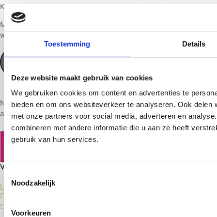
Kom dan binnenkort even langs en we helpen u graag!
Maak via de onderstaande knop snel een afspraak, dan zorgen
wij ervoor dat de koffie klaarstaat.
Toestemming
Details
Maak een afspraak
Deze website maakt gebruik van cookies
We gebruiken cookies om content en advertenties te personal
Next Level vloeren heeft al 15 jaar ervaring in het leveren en
bieden en om ons websiteverkeer te analyseren. Ook delen w
aanleggen van top-kwaliteit vloeren.
met onze partners voor social media, adverteren en analys
combineren met andere informatie die u aan ze heeft verstr
gebruik van hun services.
Toestemmingsselectie
Noodzakelijk
Laminaat Vloeren
Floer Laminaat
Douwes Dekker Laminaat
Voorkeuren