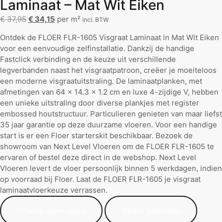
Laminaat – Mat Wit Eiken
€
37,95
€
34,15
per m²
incl. BTW
Ontdek de FLOER FLR-1605 Visgraat Laminaat in Mat Wit Eiken
voor een eenvoudige zelfinstallatie. Dankzij de handige
Fastclick verbinding en de keuze uit verschillende
legverbanden naast het visgraatpatroon, creëer je moeiteloos
een moderne visgraatuitstraling. De laminaatplanken, met
afmetingen van 64 x 14.3 x 1.2 cm en luxe 4-zijdige V, hebben
een unieke uitstraling door diverse plankjes met register
embossed houtstructuur. Particulieren genieten van maar liefst
35 jaar garantie op deze duurzame vloeren. Voor een handige
start is er een Floer starterskit beschikbaar. Bezoek de
showroom van Next Level Vloeren om de FLOER FLR-1605 te
ervaren of bestel deze direct in de webshop. Next Level
Vloeren levert de vloer persoonlijk binnen 5 werkdagen, indien
op voorraad bij Floer. Laat de FLOER FLR-1605 je visgraat
laminaatvloerkeuze verrassen.
Offerte aanvragen
Direct bestellen