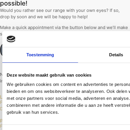
possible!
Would you rather see our range with your own eyes? If so,
drop by soon and we will be happy to help!
Make a quick appointment via the button below and we’ll make
sure the coffee is ready.
Make an appointment
Toestemming
Details
Next Level floors has 15 years of experience in supplying and
Deze website maakt gebruik van cookies
installing top-quality floors.
We gebruiken cookies om content en advertenties te personal
bieden en om ons websiteverkeer te analyseren. Ook delen w
Laminate floors
met onze partners voor social media, adverteren en analys
Floer Laminate
combineren met andere informatie die u aan ze heeft verstr
Douwes Dekker Laminate
gebruik van hun services.
PVC Floors
Floer Click PVC