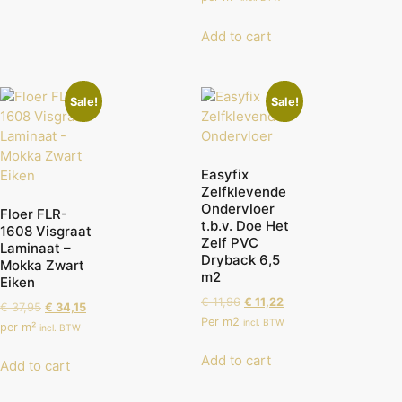
Add to cart
Sale!
Sale!
Easyfix
Zelfklevende
Ondervloer
Floer FLR-
t.b.v. Doe Het
1608 Visgraat
Zelf PVC
Laminaat –
Dryback 6,5
Mokka Zwart
m2
Eiken
€
11,96
€
11,22
€
37,95
€
34,15
Per m2
incl. BTW
per m²
incl. BTW
Add to cart
Add to cart