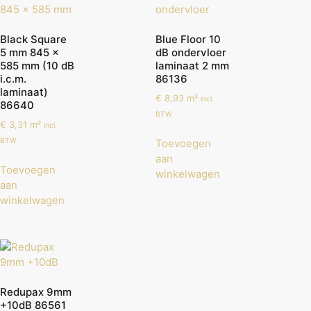
Black Square
Blue Floor 10
5 mm 845 x
dB ondervloer
585 mm (10 dB
laminaat 2 mm
i.c.m.
86136
laminaat)
€
8,93
m²
incl.
86640
BTW
€
3,31
m²
incl.
BTW
Toevoegen
aan
Toevoegen
winkelwagen
aan
winkelwagen
Redupax 9mm
+10dB 86561