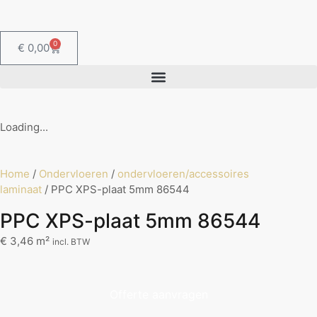
0
€
0,00
Loading...
Home
/
Ondervloeren
/
ondervloeren/accessoires
laminaat
/ PPC XPS-plaat 5mm 86544
PPC XPS-plaat 5mm 86544
€
3,46
m²
incl. BTW
Offerte aanvragen