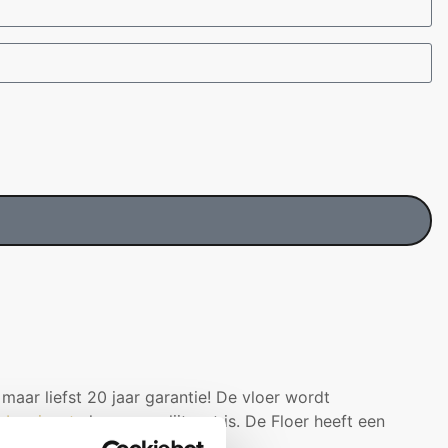
aar liefst 20 jaar garantie! De vloer wordt
s Laminaat
vloer zeer slijtvast is. De Floer heeft een
e.