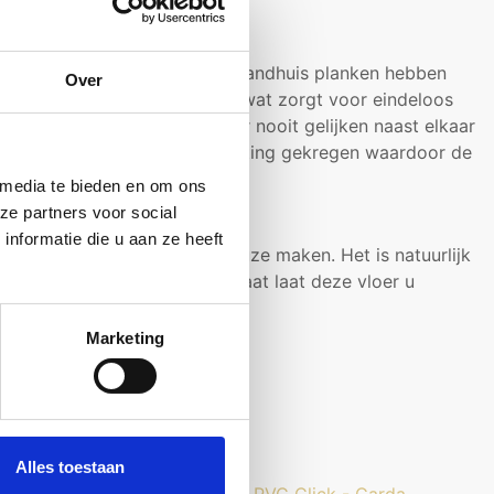
rwarming! De FLOER FLR-1033 Landhuis planken hebben
Over
over een doorlopend patroon, wat zorgt voor eindeloos
en gemaakt, hierdoor komen er nooit gelijken naast elkaar
n een speciale ‘watervast’ coating gekregen waardoor de
 media te bieden en om ons
ze partners voor social
nformatie die u aan ze heeft
n, bevoelen en een juiste keuze maken. Het is natuurlijk
 FLOER FLR-1033 steden laminaat laat deze vloer u
Marketing
Alles toestaan