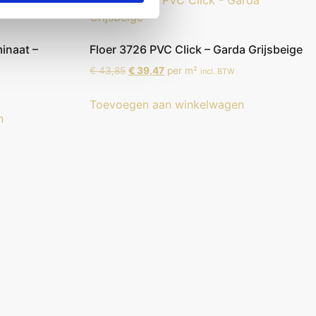
inaat –
Floer 3726 PVC Click – Garda Grijsbeige
€
43,85
€
39,47
per m²
incl. BTW
Toevoegen aan winkelwagen
n