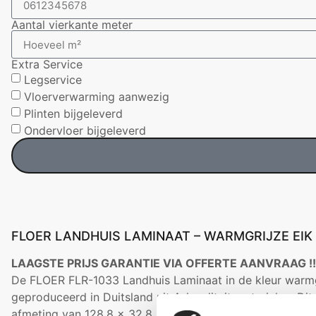
Aantal vierkante meter
Extra Service
Legservice
Vloerverwarming aanwezig
Plinten bijgeleverd
Ondervloer bijgeleverd
FLOER LANDHUIS LAMINAAT – WARMGRIJZE EIK
LAAGSTE PRIJS GARANTIE VIA OFFERTE AANVRAAG !!!
De FLOER FLR-1033 Landhuis Laminaat in de kleur warmgri
geproduceerd in Duitsland uit A-kwaliteit materialen. Di
afmeting van 128,8 x 32,8 x 0,8 cm waardoor ze een zee