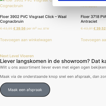
Floer 3902 PVC Visgraat Click – Waal
Floer 3718 PV
Cognacbruin
Antraciet
€
43,95
€
39,56
per m²
€
43,91
€
39,52
incl. BTW
Toevoegen aan winkelwagen
Toevoegen aa
Next Level Vloeren
Liever langskomen in de showroom? Dat k
Wilt u ons assortiment liever even met eigen ogen bekijke
Maak via de onderstaande knop snel een afspraak, dan zorg
Maak een afspraak