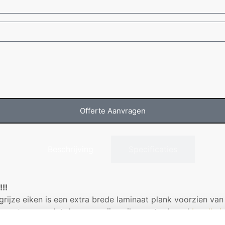
Offerte Aanvragen
Beschrijving
Specificaties
!!
jze eiken is een extra brede laminaat plank voorzien van m
t zorgt ervoor dat de warmgrijze eiken extra breed
Landhui
r luxe en moderne uitstraling geven aan iedere woonruimt