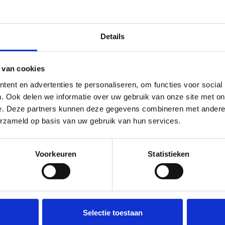
n design en zijn geschikt voor het leggen op een vloerve
Details
 formaat nog eens benadrukt. De vloer beschikt overigens 
terproof
. Het laminaat wordt in veel verschillende structur
 van cookies
voelbaar in de toplaag van het laminaat. De groeven hebbe
ent en advertenties te personaliseren, om functies voor social
. Ook delen we informatie over uw gebruik van onze site met on
e. Deze partners kunnen deze gegevens combineren met andere i
de showroom. U kunt de vloer dan ook bij ons komen bekijke
erzameld op basis van uw gebruik van hun services.
Next Level Vloeren komt dan zelf de vloer bij u afleveren.
Voorkeuren
Statistieken
j u afleveren. Indien op voorraad bij
Floer
Selectie toestaan