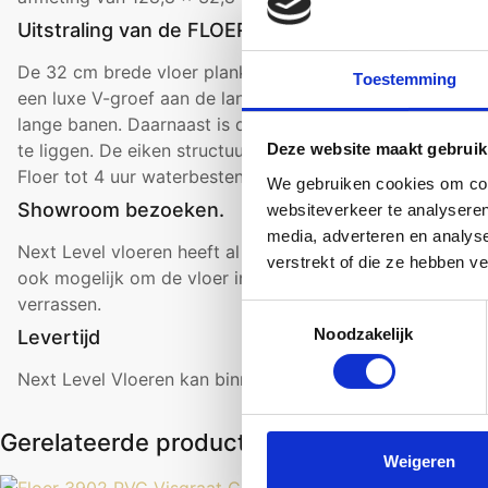
Uitstraling van de FLOER FLR-1033
De 32 cm brede vloer planken hebben een sfeervol eike
Toestemming
een luxe V-groef aan de lange zijde die het extra brede
lange banen. Daarnaast is de collectie tot in de groef
wa
Deze website maakt gebruik
te liggen. De eiken structuur van de FLOER FLR-1033 is 
Floer tot 4 uur waterbestendig is.
We gebruiken cookies om cont
Showroom bezoeken.
websiteverkeer te analyseren
media, adverteren en analys
Next Level vloeren heeft al de producten van
FLOER
in 
verstrekt of die ze hebben v
ook mogelijk om de vloer in onze webshop te bestellen. 
verrassen.
Toestemmingsselectie
Noodzakelijk
Levertijd
Next Level Vloeren kan binnen 5 werkdagen de vloeren bi
Gerelateerde producten
Weigeren