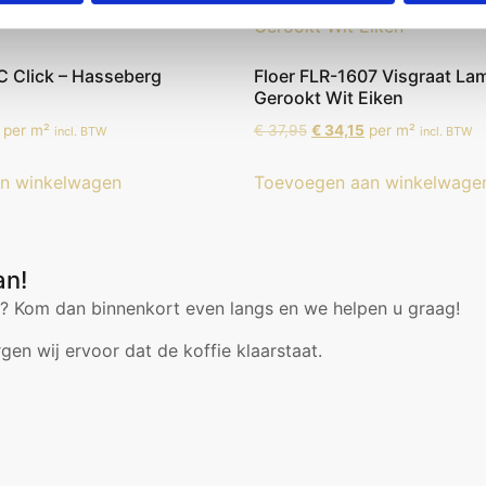
C Click – Hasseberg
Floer FLR-1607 Visgraat Lam
Gerookt Wit Eiken
per m²
€
37,95
€
34,15
per m²
incl. BTW
incl. BTW
n winkelwagen
Toevoegen aan winkelwage
an!
n? Kom dan binnenkort even langs en we helpen u graag!
en wij ervoor dat de koffie klaarstaat.