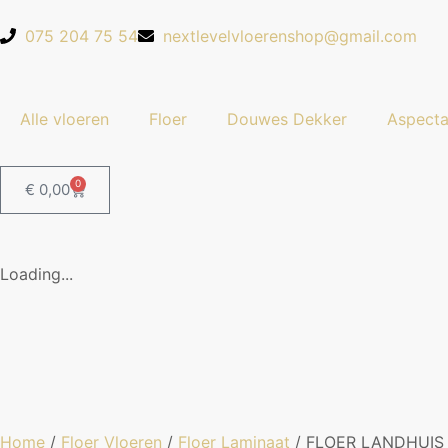
075 204 75 54
nextlevelvloerenshop@gmail.com
Alle vloeren
Floer
Douwes Dekker
Aspect
0
€
0,00
Loading...
Home
/
Floer Vloeren
/
Floer Laminaat
/ FLOER LANDHUIS