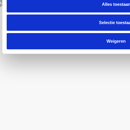
© Next Level Vloeren 2026
Alles toestaa
Professional Web Design by Groove
Nederlands
English
(
Engels
)
Selectie toesta
Weigeren