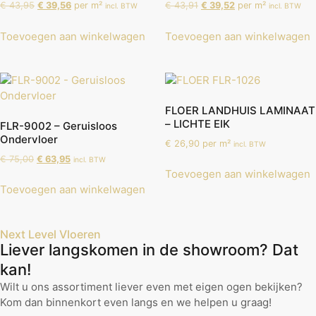
€
43,95
€
39,56
per m²
€
43,91
€
39,52
per m²
incl. BTW
incl. BTW
Toevoegen aan winkelwagen
Toevoegen aan winkelwagen
FLOER LANDHUIS LAMINAAT
– LICHTE EIK
FLR-9002 – Geruisloos
Ondervloer
€
26,90
per m²
incl. BTW
€
75,00
€
63,95
incl. BTW
Toevoegen aan winkelwagen
Toevoegen aan winkelwagen
Next Level Vloeren
Liever langskomen in de showroom? Dat
kan!
Wilt u ons assortiment liever even met eigen ogen bekijken?
Kom dan binnenkort even langs en we helpen u graag!