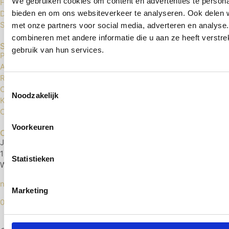
We gebruiken cookies om content en advertenties te personal
Floer Click PVC
bieden en om ons websiteverkeer te analyseren. Ook delen w
Douwes Dekker Click PVC
Sense Click PVC
met onze partners voor social media, adverteren en analys
combineren met andere informatie die u aan ze heeft verstr
Service
gebruik van hun services.
Privacybeleid
Algemene voorwaarden
Retourneren
Toestemmingsselectie
Contact
Noodzakelijk
Klachten
Cookies
Voorkeuren
Contact
Jonge Voolweg 29
1521 RH
Statistieken
Wormerveer
nextlevelvloerenshop@gmail.com
Marketing
075 204 75 54