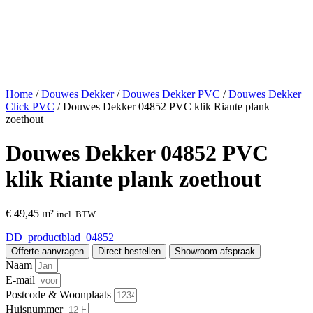
Home
/
Douwes Dekker
/
Douwes Dekker PVC
/
Douwes Dekker
Click PVC
/ Douwes Dekker 04852 PVC klik Riante plank
zoethout
Douwes Dekker 04852 PVC
klik Riante plank zoethout
€
49,45
m²
incl. BTW
DD_productblad_04852
Offerte aanvragen
Direct bestellen
Showroom afspraak
Naam
E-mail
Postcode & Woonplaats
Huisnummer