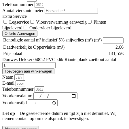
Telefoonnummer
Aantal vierkante meter
Extra Service
Legservice
Vloerverwarming aanwezig
Plinten
bijgeleverd
Ondervloer bijgeleverd
Offerte Aanvragen
Benodigde aantal m² inclusief 5% snijverlies (m²) (m²)
Daadwerkelijke Oppervlakte (m²)
2.66
Prijs totaal
131,55
€
Douwes Dekker 04852 PVC klik Riante plank zoethout aantal
Toevoegen aan winkelwagen
Naam
E-mail
Telefoonnummer
Voorkeursdatum
Voorkeurstijd
Let op
– De geselecteerde datum en tijd zijn niet definitief. Wij
nemen contact op om de afspraak te bevestigen.
Afspraak inplannen