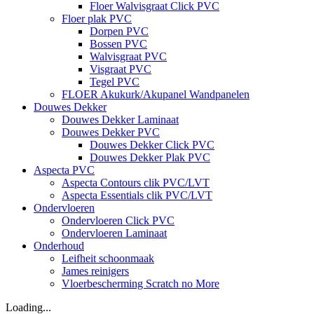
Floer Walvisgraat Click PVC
Floer plak PVC
Dorpen PVC
Bossen PVC
Walvisgraat PVC
Visgraat PVC
Tegel PVC
FLOER Akukurk/Akupanel Wandpanelen
Douwes Dekker
Douwes Dekker Laminaat
Douwes Dekker PVC
Douwes Dekker Click PVC
Douwes Dekker Plak PVC
Aspecta PVC
Aspecta Contours clik PVC/LVT
Aspecta Essentials clik PVC/LVT
Ondervloeren
Ondervloeren Click PVC
Ondervloeren Laminaat
Onderhoud
Leifheit schoonmaak
James reinigers
Vloerbescherming Scratch no More
Loading...