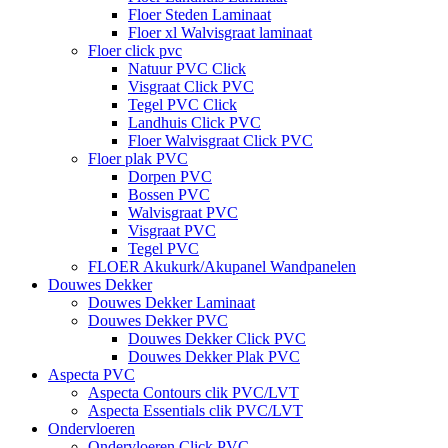
Floer Steden Laminaat
Floer xl Walvisgraat laminaat
Floer click pvc
Natuur PVC Click
Visgraat Click PVC
Tegel PVC Click
Landhuis Click PVC
Floer Walvisgraat Click PVC
Floer plak PVC
Dorpen PVC
Bossen PVC
Walvisgraat PVC
Visgraat PVC
Tegel PVC
FLOER Akukurk/Akupanel Wandpanelen
Douwes Dekker
Douwes Dekker Laminaat
Douwes Dekker PVC
Douwes Dekker Click PVC
Douwes Dekker Plak PVC
Aspecta PVC
Aspecta Contours clik PVC/LVT
Aspecta Essentials clik PVC/LVT
Ondervloeren
Ondervloeren Click PVC