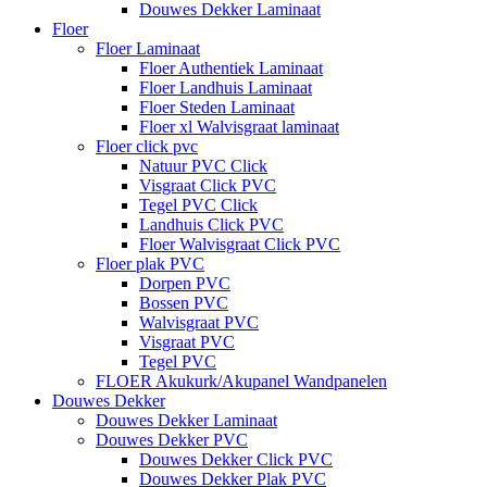
Douwes Dekker Laminaat
Floer
Floer Laminaat
Floer Authentiek Laminaat
Floer Landhuis Laminaat
Floer Steden Laminaat
Floer xl Walvisgraat laminaat
Floer click pvc
Natuur PVC Click
Visgraat Click PVC
Tegel PVC Click
Landhuis Click PVC
Floer Walvisgraat Click PVC
Floer plak PVC
Dorpen PVC
Bossen PVC
Walvisgraat PVC
Visgraat PVC
Tegel PVC
FLOER Akukurk/Akupanel Wandpanelen
Douwes Dekker
Douwes Dekker Laminaat
Douwes Dekker PVC
Douwes Dekker Click PVC
Douwes Dekker Plak PVC