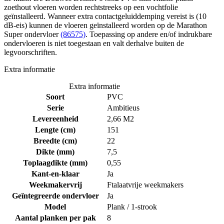
zoethout vloeren worden rechtstreeks op een vochtfolie
geïnstalleerd. Wanneer extra contactgeluiddemping vereist is (10
dB-eis) kunnen de vloeren geïnstalleerd worden op de Marathon
Super ondervloer
(86575)
. Toepassing op andere en/of indrukbare
ondervloeren is niet toegestaan en valt derhalve buiten de
legvoorschriften.
Extra informatie
Extra informatie
Soort
PVC
Serie
Ambitieus
Levereenheid
2,66 M2
Lengte (cm)
151
Breedte (cm)
22
Dikte (mm)
7,5
Toplaagdikte (mm)
0,55
Kant-en-klaar
Ja
Weekmakervrij
Ftalaatvrije weekmakers
Geïntegreerde ondervloer
Ja
Model
Plank / 1-strook
Aantal planken per pak
8