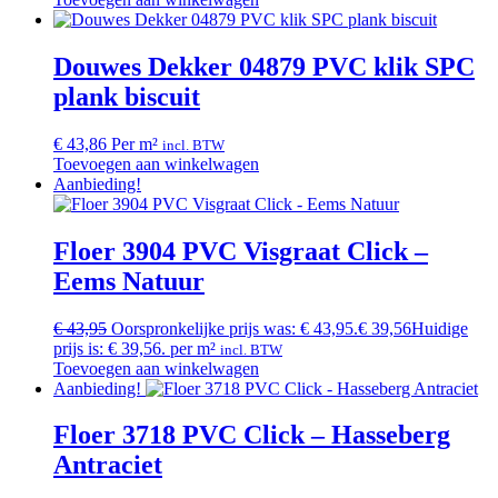
Douwes Dekker 04879 PVC klik SPC
plank biscuit
€
43,86
Per m²
incl. BTW
Toevoegen aan winkelwagen
Aanbieding!
Floer 3904 PVC Visgraat Click –
Eems Natuur
€
43,95
Oorspronkelijke prijs was: € 43,95.
€
39,56
Huidige
prijs is: € 39,56.
per m²
incl. BTW
Toevoegen aan winkelwagen
Aanbieding!
Floer 3718 PVC Click – Hasseberg
Antraciet