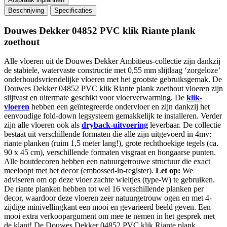
Beschrijving
Specificaties
Douwes Dekker 04852 PVC klik Riante plank
zoethout
Alle vloeren uit de Douwes Dekker Ambitieus-collectie zijn dankzij
de stabiele, watervaste constructie met 0,55 mm slijtlaag ‘zorgeloze’
onderhoudsvriendelijke vloeren met het grootste gebruiksgemak. De
Douwes Dekker 04852 PVC klik Riante plank zoethout vloeren zijn
slijtvast en uitermate geschikt voor vloerverwarming. De
klik-
vloeren
hebben een geïntegreerde ondervloer en zijn dankzij het
eenvoudige fold-down legsysteem gemakkelijk te installeren. Verder
zijn alle vloeren ook als
dryback-uitvoering
leverbaar. De collectie
bestaat uit verschillende formaten die alle zijn uitgevoerd in 4mv:
riante planken (ruim 1,5 meter lang!), grote rechthoekige tegels (ca.
90 x 45 cm), verschillende formaten visgraat en hongaarse punten.
Alle houtdecoren hebben een natuurgetrouwe structuur die exact
meeloopt met het decor (embossed-in-register).
Let op:
We
adviseren om op deze vloer zachte wieltjes (type-W) te gebruiken.
De riante planken hebben tot wel 16 verschillende planken per
decor, waardoor deze vloeren zeer natuurgetrouw ogen en met 4-
zijdige minivellingkant een mooi en gevarieerd beeld geven. Een
mooi extra verkoopargument om mee te nemen in het gesprek met
de klant! De Douwes Dekker 04852 PVC klik Riante plank