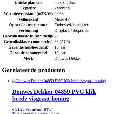
Unieke planken
tot 8 x 2 tinten
Legwijze
Zwevend
Warmteweerstand (m2K/W)
0,088
Vellingkant
Micro 4V
Oppervlaktestructuur
Embossed-in-register
Verbinding
Droplock / dropdown
Gebruiksklasse huishoudelijk
23
Gebruiksklasse commercieel
33 (AC5)
Garantie huishoudelijk
15 jaar
Garantie commercieel
10 jaar
Merk
Douwes Dekker
Gerelateerde producten
Douwes Dekker 04859 PVC klik
brede visgraat honing
€
51,26
Per m²
incl. BTW
Toevoegen aan winkelwagen