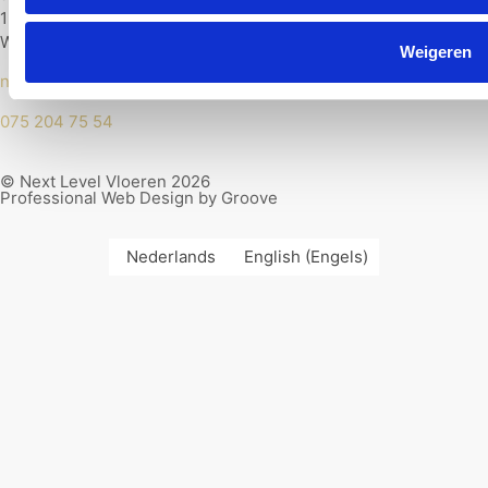
1521 RH
Wormerveer
Weigeren
nextlevelvloerenshop@gmail.com
075 204 75 54
© Next Level Vloeren 2026
Professional Web Design by Groove
Nederlands
English
(
Engels
)