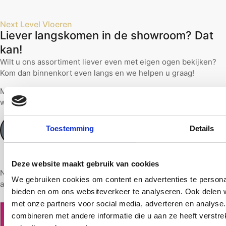
Next Level Vloeren
Liever langskomen in de showroom? Dat
kan!
Wilt u ons assortiment liever even met eigen ogen bekijken?
Kom dan binnenkort even langs en we helpen u graag!
Maak via de onderstaande knop snel een afspraak, dan zorgen
wij ervoor dat de koffie klaarstaat.
Toestemming
Details
Maak een afspraak
Deze website maakt gebruik van cookies
Next Level vloeren heeft al 15 jaar ervaring in het leveren en
We gebruiken cookies om content en advertenties te personal
aanleggen van top-kwaliteit vloeren.
bieden en om ons websiteverkeer te analyseren. Ook delen w
met onze partners voor social media, adverteren en analys
combineren met andere informatie die u aan ze heeft verstr