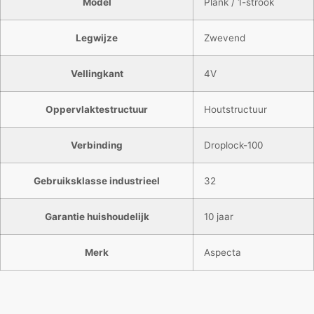
Model
Plank / 1-strook
Legwijze
Zwevend
Vellingkant
4V
Oppervlaktestructuur
Houtstructuur
Verbinding
Droplock-100
Gebruiksklasse industrieel
32
Garantie huishoudelijk
10 jaar
Merk
Aspecta