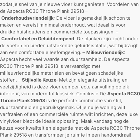
zodat je snel van je nieuwe vloer kunt genieten. Voordelen van
de Aspecta RC30 Throne Plank 29518 –
Onderhoudsvriendelijk
: De vloer is gemakkelijk schoon te
maken en vereist minimaal onderhoud, wat ideaal is voor
drukke huishoudens en commerciële toepassingen. –
Comfortabel en Geluiddempend
: De planken zijn zacht onder
de voeten en bieden uitstekende geluidsisolatie, wat bijdraagt
aan een comfortabele leefomgeving. –
Milieuvriendelijk
:
Aspecta hecht veel waarde aan duurzaamheid. De Aspecta
RC30 Throne Plank 29518 is vervaardigd met
milieuvriendelijke materialen en bevat geen schadelijke
stoffen. –
Stijlvolle Keuze
: Met zijn elegante uitstraling en
veelzijdigheid is deze vloer een perfecte aanvulling op elk
interieur, van modern tot klassiek. Conclusie De
Aspecta RC30
Throne Plank 29518
is de perfecte combinatie van stijl,
duurzaamheid en gebruiksgemak. Of je nu je woning wilt
verfraaien of een commerciële ruimte wilt inrichten, deze luxe
vinylvloer biedt de ideale oplossing. Maak vandaag nog de
keuze voor kwaliteit en elegantie met de Aspecta RC30 Throne
Plank 29518 en transformeer je ruimte in een handomdraai!