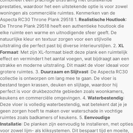
prestaties, waardoor het een uitstekende optie is voor zowel
woningen als commerciële ruimtes.
Kenmerken van de
Aspecta RC30 Throne Plank 29518 1.
Realistische Houtlook
:
De Throne Plank 29518 heeft een authentieke houtlook die
elke ruimte een warme en uitnodigende sfeer geeft. De
natuurlijke kleur en textuur zorgen voor een stijlvolle
uitstraling die perfect past bij diverse interieurstijlen. 2.
XL
Formaat
: Met zijn XL-formaat biedt deze plank een ruimtelijk
effect en vermindert het aantal voegen, wat bijdraagt aan een
strakke en moderne uitstraling. Dit maakt de vloer ideaal voor
grotere ruimtes. 3.
Duurzaam en Slijtvast
: De Aspecta RC30
collectie is ontworpen om lang mee te gaan. De vloer is
bestand tegen krassen, deuken en slijtage, waardoor hij
perfect is voor drukbezochte gebieden zoals woonkamers,
keukens en commerciële omgevingen. 4.
Waterbestendig
:
Deze vloer is volledig waterbestendig, wat betekent dat je je
geen zorgen hoeft te maken over waterschade in vochtige
ruimtes zoals badkamers of keukens. 5.
Eenvoudige
Installatie
: De planken zijn eenvoudig te installeren, met opties
voor zowel lijm- als kliksystemen. Dit bespaart tijd en moeite,