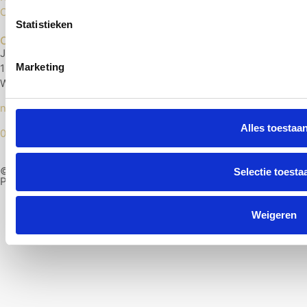
Cookies
Statistieken
Contact
Jonge Voolweg 29
Marketing
1521 RH
Wormerveer
nextlevelvloerenshop@gmail.com
Alles toestaa
075 204 75 54
© Next Level Vloeren 2026
Selectie toesta
Professional Web Design by Groove
Weigeren
Nederlands
English
(
Engels
)