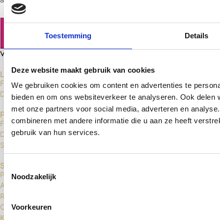
Toestemming
Details
Deze website maakt gebruik van cookies
Laminaat Vloeren
Floer Laminaat
We gebruiken cookies om content en advertenties te personal
Douwes Dekker Laminaat
bieden en om ons websiteverkeer te analyseren. Ook delen w
met onze partners voor social media, adverteren en analys
PVC Vloeren
combineren met andere informatie die u aan ze heeft verstr
Floer Click PVC
gebruik van hun services.
Douwes Dekker Click PVC
Sense Click PVC
Service
Toestemmingsselectie
Privacybeleid
Noodzakelijk
Algemene voorwaarden
Retourneren
Contact
Voorkeuren
Klachten