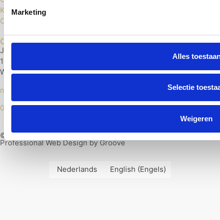
Klachten
Marketing
Cookies
Contact
Jonge Voolweg 29
Alles toestaa
1521 RH
Wormerveer
Selectie toesta
nextlevelvloerenshop@gmail.com
075 204 75 54
Weigeren
© Next Level Vloeren 2026
Professional Web Design by Groove
Nederlands
English
(
Engels
)