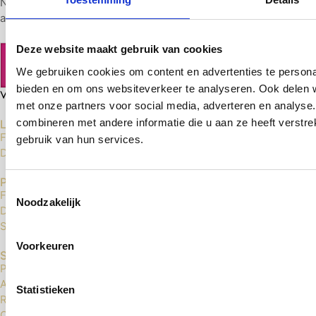
Next Level vloeren heeft al 15 jaar ervaring in het leveren en
aanleggen van top-kwaliteit vloeren.
Deze website maakt gebruik van cookies
We gebruiken cookies om content en advertenties te personal
bieden en om ons websiteverkeer te analyseren. Ook delen w
met onze partners voor social media, adverteren en analys
combineren met andere informatie die u aan ze heeft verstr
Laminaat Vloeren
Floer Laminaat
gebruik van hun services.
Douwes Dekker Laminaat
PVC Vloeren
Toestemmingsselectie
Floer Click PVC
Noodzakelijk
Douwes Dekker Click PVC
Sense Click PVC
Voorkeuren
Service
Privacybeleid
Algemene voorwaarden
Statistieken
Retourneren
Contact