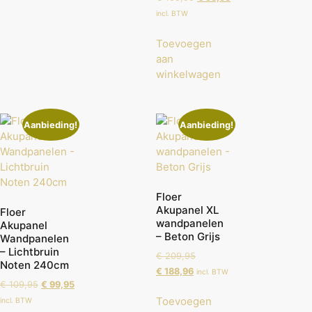
incl. BTW
Toevoegen
aan
winkelwagen
Aanbieding!
Aanbieding!
Floer
Akupanel XL
Floer
wandpanelen
Akupanel
– Beton Grijs
Wandpanelen
– Lichtbruin
€
209,95
Noten 240cm
€
188,96
incl. BTW
€
109,95
€
99,95
Toevoegen
incl. BTW