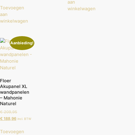
aan
Toevoegen
winkelwagen
aan
winkelwagen
Aanbieding!
Floer
Akupanel XL
wandpanelen
– Mahonie
Naturel
€
209,95
€
188,96
incl. BTW
Toevoegen