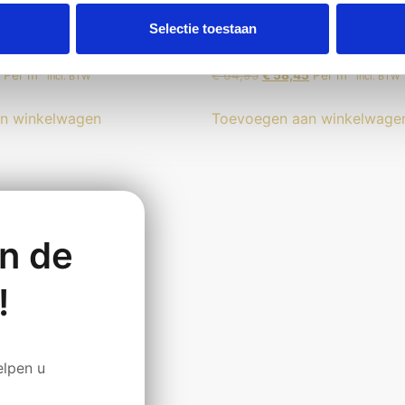
Selectie toestaan
 Chambord Soleil
Aspecta IC55 Herringbone 
Per m²
€
64,95
€
58,45
Per m²
incl. BTW
incl. BTW
n winkelwagen
Toevoegen aan winkelwage
in de
!
elpen u