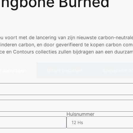
ringbone Burned
eu voort met de lancering van zijn nieuwste carbon-neutrale
minderen carbon, en door geverifieerd te kopen carbon co
ence en Contours collecties zullen bijdragen aan een duur
e aanvragen
Direct bestellen
Showroom af
Huisnummer