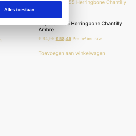
Alles toestaan
Constance
Aspecta IC55 Herringbone Chantilly
Ambre
€
64,95
€
58,45
Per m²
n
incl. BTW
Toevoegen aan winkelwagen