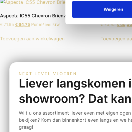
Weigeren
Aspecta IC55 Chevron Brienz
Aspecta IC55
€
71,95
€
64,75
Per m²
€
73,95
€
66,56
incl. BTW
Toevoegen aan winkelwagen
Toevoegen aa
NEXT LEVEL VLOEREN
Liever langskomen 
showroom? Dat kan
Wilt u ons assortiment liever even met eigen ogen
bekijken? Kom dan binnenkort even langs en we h
graag!