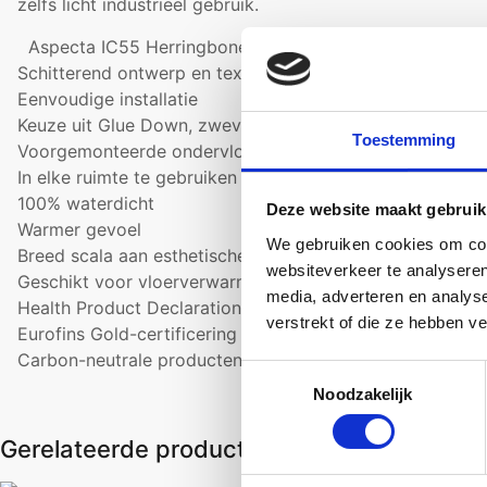
zelfs licht industrieel gebruik.
Aspecta IC55 Herringbone Burned
Schitterend ontwerp en texturen
Eenvoudige installatie
Keuze uit Glue Down, zwevende Klick- of Loose-Lay inst
Toestemming
Voorgemonteerde ondervloer voor extra geluidsisolatie
In elke ruimte te gebruiken
100% waterdicht
Deze website maakt gebruik
Warmer gevoel
We gebruiken cookies om cont
Breed scala aan esthetische decors
websiteverkeer te analyseren
Geschikt voor vloerverwarming
media, adverteren en analys
Health Product Declaration verzekert een gezonder leve
verstrekt of die ze hebben v
Eurofins Gold-certificering voor de beste binnenluchtkwal
Carbon-neutrale producten voor een betere toekomst
Toestemmingsselectie
Noodzakelijk
Gerelateerde producten