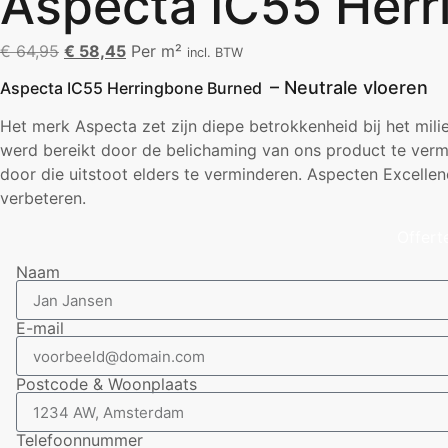
Aspecta IC55 Her
€
64,95
€
58,45
Per m²
incl. BTW
– Neutrale vloeren
Aspecta IC55 Herringbone Burned
Het merk Aspecta zet zijn diepe betrokkenheid bij het mili
werd bereikt door de belichaming van ons product te ver
door die uitstoot elders te verminderen. Aspecten Excell
verbeteren.
Offert
Naam
E-mail
Postcode & Woonplaats
Telefoonnummer