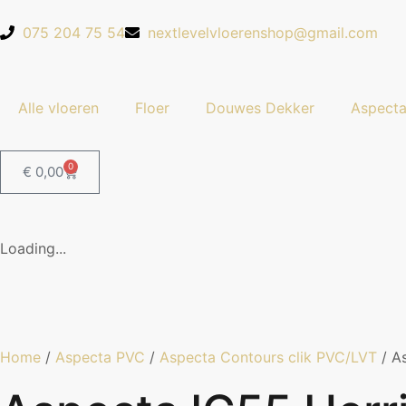
075 204 75 54
nextlevelvloerenshop@gmail.com
Alle vloeren
Floer
Douwes Dekker
Aspect
0
€
0,00
Loading...
Home
/
Aspecta PVC
/
Aspecta Contours clik PVC/LVT
/ A