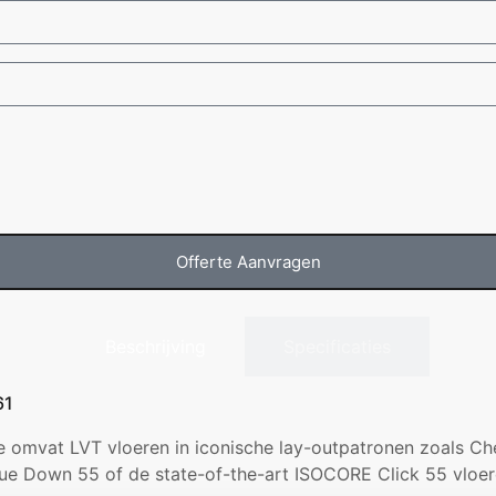
Offerte Aanvragen
Beschrijving
Specificaties
61
ie omvat LVT vloeren in iconische lay-outpatronen zoals Ch
lue Down 55 of de state-of-the-art ISOCORE Click 55 vloer